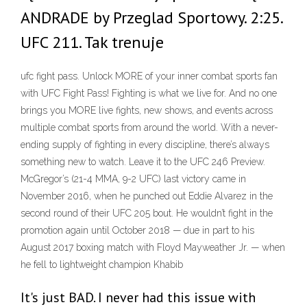
ANDRADE by Przeglad Sportowy. 2:25.
UFC 211. Tak trenuje
ufc fight pass. Unlock MORE of your inner combat sports fan
with UFC Fight Pass! Fighting is what we live for. And no one
brings you MORE live fights, new shows, and events across
multiple combat sports from around the world. With a never-
ending supply of fighting in every discipline, there’s always
something new to watch. Leave it to the UFC 246 Preview.
McGregor’s (21-4 MMA, 9-2 UFC) last victory came in
November 2016, when he punched out Eddie Alvarez in the
second round of their UFC 205 bout. He wouldn’t fight in the
promotion again until October 2018 — due in part to his
August 2017 boxing match with Floyd Mayweather Jr. — when
he fell to lightweight champion Khabib
It's just BAD. I never had this issue with