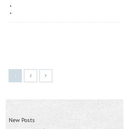
1
2
New Posts