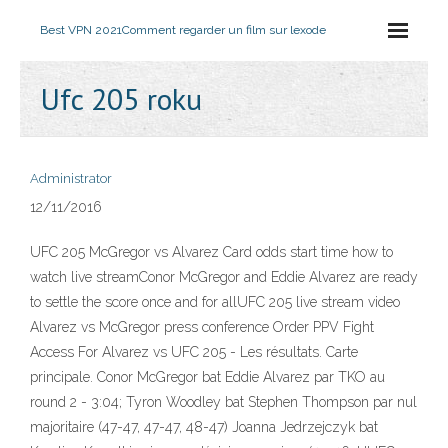
Best VPN 2021
Comment regarder un film sur lexode
Ufc 205 roku
Administrator
12/11/2016
UFC 205 McGregor vs Alvarez Card odds start time how to
watch live streamConor McGregor and Eddie Alvarez are ready
to settle the score once and for allUFC 205 live stream video
Alvarez vs McGregor press conference Order PPV Fight
Access For Alvarez vs UFC 205 - Les résultats. Carte
principale. Conor McGregor bat Eddie Alvarez par TKO au
round 2 - 3:04; Tyron Woodley bat Stephen Thompson par nul
majoritaire (47-47, 47-47, 48-47) Joanna Jedrzejczyk bat