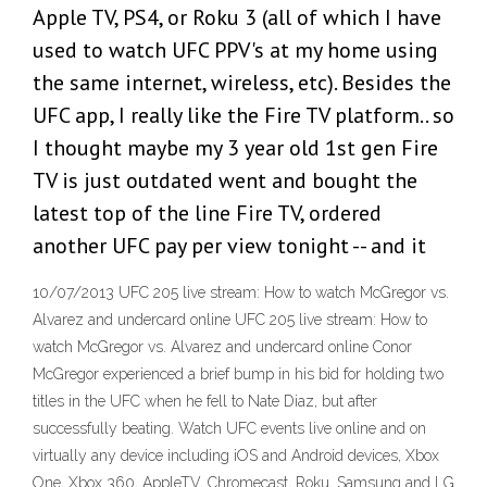
Apple TV, PS4, or Roku 3 (all of which I have
used to watch UFC PPV's at my home using
the same internet, wireless, etc). Besides the
UFC app, I really like the Fire TV platform.. so
I thought maybe my 3 year old 1st gen Fire
TV is just outdated went and bought the
latest top of the line Fire TV, ordered
another UFC pay per view tonight -- and it
10/07/2013 UFC 205 live stream: How to watch McGregor vs.
Alvarez and undercard online UFC 205 live stream: How to
watch McGregor vs. Alvarez and undercard online Conor
McGregor experienced a brief bump in his bid for holding two
titles in the UFC when he fell to Nate Diaz, but after
successfully beating. Watch UFC events live online and on
virtually any device including iOS and Android devices, Xbox
One, Xbox 360, AppleTV, Chromecast, Roku, Samsung and LG