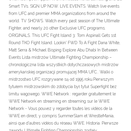
Smart TVs. SIGN UP NOW. LIVE EVENTS. Watch live events
from UFC and premier MMA organizations from around the
world. TV SHOWS. Watch every past season of The Ultimate
Fighter, and nearly 20 other Exclusive UFC programs.
ORIGINALS. This UFC Fight Island 3: Tom Aspinall Gets 1st
Round TKO Fight Island. Lookin' FWD To A Fight Dana White,
Matt Serra & Michael Bisping Explore Abu Dhabi In Between
Events Lista mistrzów Ultimate Fighting Championship –
chronologiczna lista wszystkich dotychczasowych mistrzów
amerykańskiej organizacji promującej MMA UFC.. Walki o
mistrzostwo UFC rozgrywane są od 1995 roku.Pierwszym
tytułem mistrzowskim do zdobycia był tytuł Superfight bez
limitu wagowego. WWE Network : regarder gratuitement le
WWE Network en streaming en streaming sur le WWE
Network - Vous pouvez y regarder toutes les vidéos de la
WWE en direct, y compris SummerSlam et WrestleMania,
ainsi que d'autres vidéos du réseau WWE. Historia. Pierwsze
zawody Ultimate Fighting Championship zostały