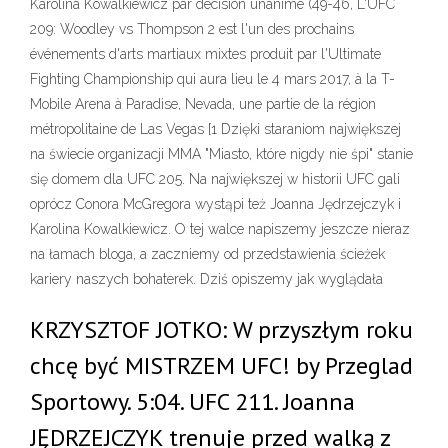
Karolina Kowalkiewicz par décision unanime (49-46, L'UFC
209: Woodley vs Thompson 2 est l'un des prochains
événements d'arts martiaux mixtes produit par l'Ultimate
Fighting Championship qui aura lieu le 4 mars 2017, à la T-
Mobile Arena à Paradise, Nevada, une partie de la région
métropolitaine de Las Vegas [1 Dzięki staraniom największej
na świecie organizacji MMA "Miasto, które nigdy nie śpi" stanie
się domem dla UFC 205. Na największej w historii UFC gali
oprócz Conora McGregora wystąpi też Joanna Jędrzejczyk i
Karolina Kowalkiewicz. O tej walce napiszemy jeszcze nieraz
na łamach bloga, a zaczniemy od przedstawienia ścieżek
kariery naszych bohaterek. Dziś opiszemy jak wyglądała
KRZYSZTOF JOTKO: W przyszłym roku
chcę być MISTRZEM UFC! by Przeglad
Sportowy. 5:04. UFC 211. Joanna
JĘDRZEJCZYK trenuje przed walką z