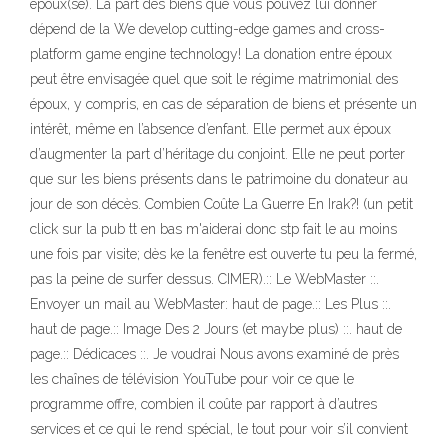
époux(se). La part des biens que vous pouvez lui donner
dépend de la We develop cutting-edge games and cross-
platform game engine technology! La donation entre époux
peut être envisagée quel que soit le régime matrimonial des
époux, y compris, en cas de séparation de biens et présente un
intérêt, même en l’absence d’enfant. Elle permet aux époux
d’augmenter la part d’héritage du conjoint. Elle ne peut porter
que sur les biens présents dans le patrimoine du donateur au
jour de son décès. Combien Coûte La Guerre En Irak?! (un petit
click sur la pub tt en bas m'aiderai donc stp fait le au moins
une fois par visite; dès ke la fenêtre est ouverte tu peu la fermé,
pas la peine de surfer dessus. CIMER).:: Le WebMaster ::.
Envoyer un mail au WebMaster: haut de page.:: Les Plus ::.
haut de page.:: Image Des 2 Jours (et maybe plus) ::. haut de
page.:: Dédicaces ::. Je voudrai Nous avons examiné de près
les chaînes de télévision YouTube pour voir ce que le
programme offre, combien il coûte par rapport à d’autres
services et ce qui le rend spécial, le tout pour voir s’il convient